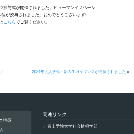
度学位授与式が開催されました。ヒューマンイノベーシ
学位が授与されました。おめでとうございます!
は
こちら
でご覧ください。
た！
2024年度入学式・新入生ガイダンスが開催されました
»
関連リンク
と特徴
青山学院大学社会情報学部
活