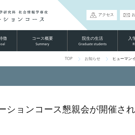
アクセス
特徴
コース概要
院生の生活
入
goal
Summary
Graduate students
R
TOP
お知らせ
ヒューマン
ーションコース懇親会が開催さ