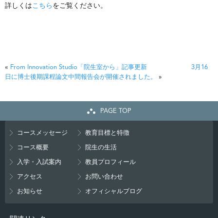
詳しくは
こちら
をご覧ください。
«
From Innovation Studio「院生室から」記事更新
3月16
日に博士後期課程論文中間報告会が開催されました。
»
PAGE TOP
コースメッセージ
教育目標と特徴
コース概要
院生の生活
入学・入試案内
教員プロフィール
アクセス
お問い合わせ
お知らせ
オフィシャルブログ