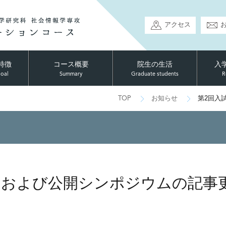
アクセス
特徴
コース概要
院生の生活
入
goal
Summary
Graduate students
R
TOP
お知らせ
第2回入
，および公開シンポジウムの記事