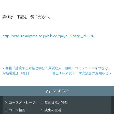
詳細は，下記
をご覧ください。
http://wsd.irc.aoyama.ac.jp/hiblog/gaiyou/?page_id=170
«
書籍『越境する対話と学び：異質な人・組織・コミュニティをつなぐ』
が新曜社より発刊
修士１年研究テーマ交流会のお知らせ
»
PAGE TOP
コースメッセージ
教育目標と特徴
コース概要
院生の生活