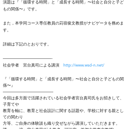
演題は『「循環する時間」と「成長する時間」〜社会と自分と子ど
もの関係〜』です。
また，本学同コース専任教員の苅宿俊文教授がナビゲータを務めま
す。
詳細は下記のとおりです。
————————————-
社会学者 宮台真司による講演
http://www.wsd-n.net/
『「循環する時間」と「成長する時間」〜社会と自分と子どもの関
係〜』
————————————–
今回は多方面で活躍されている社会学者宮台真司氏をお招きして、
子育てや
教育を軸に、教育と社会設計に関する話題や、学校に対する親とし
ての関わり
方等、ご自身の体験談も織り交ぜながら講演していただきます。