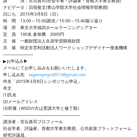
講 演：宮台真司(社会学者・評論家・首都大学東京教授)
ナビゲータ：苅宿俊文(青山学院大学社会情報学部教授)
日にち 2015年3月8日（日）
時 間 13:00～15:00講演／15:00～15:40振り返り
場 所 東京大学福武ホールラーニングシアター
定 員 100名 参加費 2000円
主 催 一般財団法人生涯学習開発財団
共 催 特定非営利活動法人ワークショップデザイナー推進機構
———————
▶お申込み▶
メールにてお申し込みをお願いいたします。
申し込み先
tagensympo2013@gmail.com
件名「2015年3月8日シンポジウム申込」
本文
(1)氏名
(2)メールアドレス
(3)所属（WSDの方は受講大学と修了期）
——————————————————
講演者：宮台真司プロフィール
社会学者、評論家。首都大学東京教授。公共政策プラットフォーム
研究評議員。