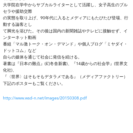
大学院在学中からサブカルライターとして活躍し、女子高生のブル
セラや援助交際
の実態を取り上げ、90年代に入るとメディアにもたびたび登場、行
動する論客とし
て脚光を浴びた。その後は国内の新聞雑誌やテレビに接触せず、イ
ンターネット動画
番組「マル激トーク・オン・デマンド」や個人ブログ「ミヤダイ・
ドットコム」など
自らの媒体を通じて社会に発信を続ける。
著書は『日本の難点』(幻冬舎新書)、『14歳からの社会学』(世界文
化社)、
『〈世界〉はそもそもデタラメである』（メディアファクトリー）
下記のポスターもご覧ください。
http://www.wsd-n.net/images/20150308.pdf