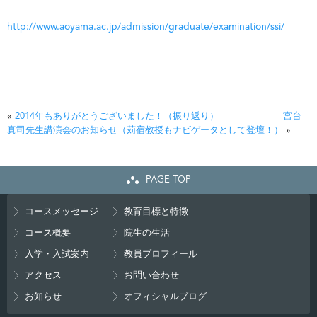
http://www.aoyama.ac.jp/admission/graduate/examination/ssi/
«
2014年もありがとうございました！（振り返り）
宮台
真司先生講演会のお知らせ（苅宿教授もナビゲータとして登壇！）
»
PAGE TOP
コースメッセージ
教育目標と特徴
コース概要
院生の生活
入学・入試案内
教員プロフィール
アクセス
お問い合わせ
お知らせ
オフィシャルブログ