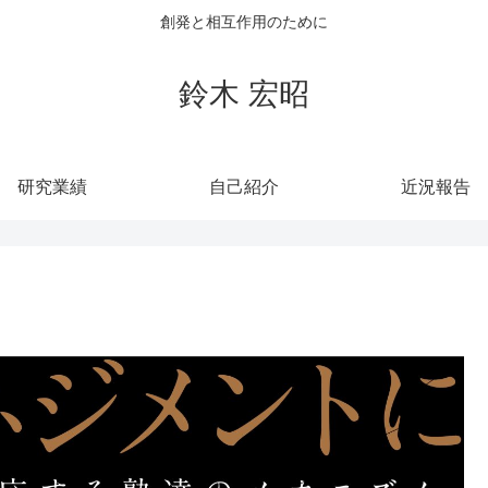
創発と相互作用のために
鈴木 宏昭
研究業績
自己紹介
近況報告