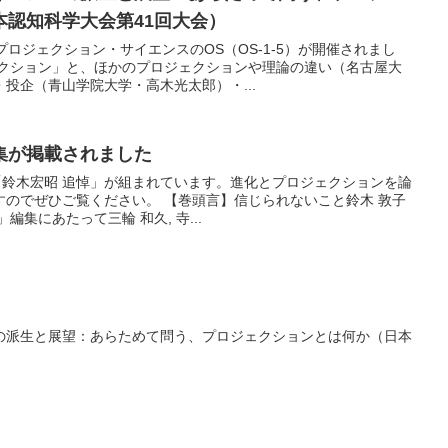
本認知科学大会第41回大会）
プロジェクション・サイエンスのOS（OS-1-5）が開催されまし
ェクション」と、ほかのプロジェクションや理論の違い（名古屋大
投企（青山学院大学・高木光太郎）・...
集が掲載されました
「鈴木宏昭 追悼」が組まれています。進化とプロジェクションを論
すのでぜひご覧ください。 【巻頭言】信じられないこと鈴木 敦子
編集にあたって三輪 和久, 寺...
の派生と展望：あらためて問う、プロジェクションとは何か（日本