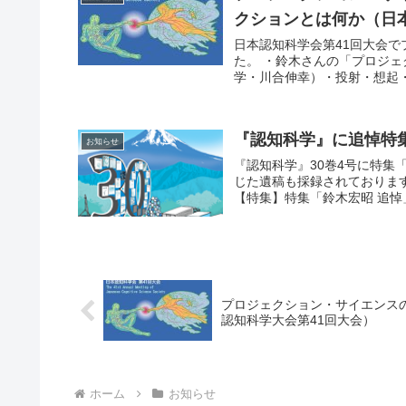
クションとは何か（日
日本認知科学会第41回大会で
た。 ・鈴木さんの「プロジ
学・川合伸幸）・投射・想起・
『認知科学』に追悼特
お知らせ
『認知科学』30巻4号に特集
じた遺稿も採録されておりま
【特集】特集「鈴木宏昭 追悼」
プロジェクション・サイエンス
認知科学大会第41回大会）
ホーム
お知らせ