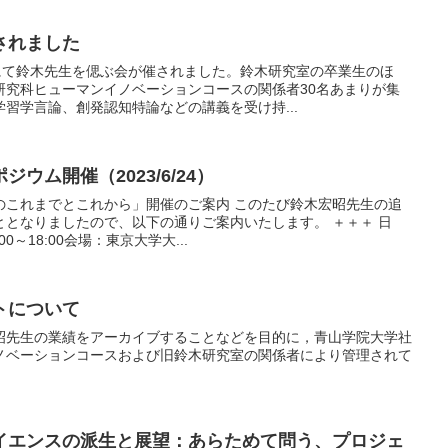
されました
学にて鈴木先生を偲ぶ会が催されました。鈴木研究室の卒業生のほ
研究科ヒューマンイノベーションコースの関係者30名あまりが集
習学言論、創発認知特論などの講義を受け持...
ウム開催（2023/6/24）
のこれまでとこれから」開催のご案内 このたび鈴木宏昭先生の追
となりましたので、以下の通りご案内いたします。 ＋＋＋ 日
00～18:00会場：東京大学大...
トについて
昭先生の業績をアーカイブすることなどを目的に，青山学院大学社
ノベーションコースおよび旧鈴木研究室の関係者により管理されて
イエンスの派生と展望：あらためて問う、プロジェ